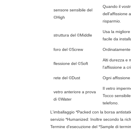
Quando il vostr
sensore sensibile del
dell'affissione 
©High
risparmio.
Usa la migliore
struttura del ©Middle
facile da install
foro del ©Screw
Ordinatamente fo
Alti durezza e 
flessione del ©Soft
l'affissione a cr
rete del ©Dust
Ogni affissione 
Il vetro imperm
vetro anteriore a prova
Tocco sensibile 
di ©Water
telefono.
L'imballaggio *Packed con la borsa antistatic
servizio *Humanized: Inoltre secondo la richi
Termine d'esecuzione del *Sample di termine