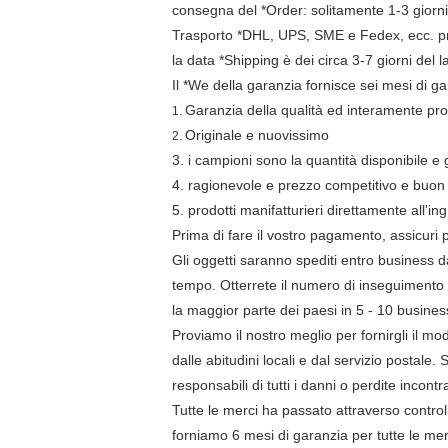
consegna del *Order: solitamente 1-3 giorni l
Trasporto *DHL, UPS, SME e Fedex, ecc. pr
la data *Shipping è dei circa 3-7 giorni del l
Il *We della garanzia fornisce sei mesi di gar
Garanzia della qualità ed interamente pr
1.
Originale e nuovissimo
2.
3. i campioni sono la quantità disponibile e
4. ragionevole e prezzo competitivo e buon 
5. prodotti manifatturieri direttamente all'in
Prima di fare il vostro pagamento, assicuri 
Gli oggetti saranno spediti entro business 
tempo. Otterrete il numero di inseguimento 
la maggior parte dei paesi in 5 - 10 business
Proviamo il nostro meglio per fornirgli il mo
dalle abitudini locali e dal servizio postal
responsabili di tutti i danni o perdite incontr
Tutte le merci ha passato attraverso control
forniamo 6 mesi di garanzia per tutte le merc