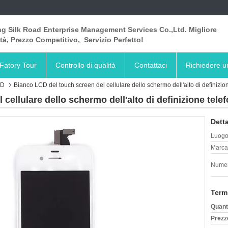
ng Silk Road Enterprise Management Services Co.,Ltd. Migliore
tà, Prezzo Competitivo, Servizio Perfetto!
Fatory Tour
Controllo di qualità
Contattaci
Richiedere u
CD
Bianco LCD del touch screen del cellulare dello schermo dell'alto di definizion
cellulare dello schermo dell'alto di definizione telef
Detta
Luogo 
Marca
Numer
Term
Quant
Prezz