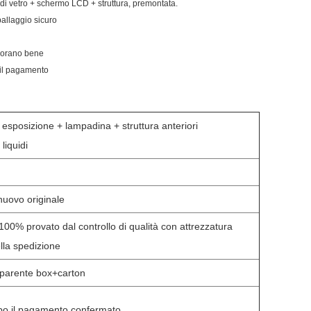
+ di vetro + schermo LCD + struttura, premontata.
mballaggio sicuro
avorano bene
 il pagamento
 esposizione + lampadina + struttura anteriori
 liquidi
nuovo originale
 100% provato dal controllo di qualità con attrezzatura
lla spedizione
sparente box+carton
dopo il pagamento confermato