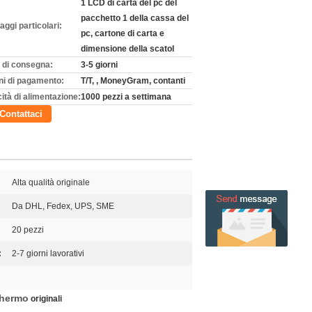
1 LCD di carta del pc del
pacchetto 1 della cassa del
aggi particolari:
pc, cartone di carta e
dimensione della scatol
 di consegna:
3-5 giorni
ni di pagamento:
T/T, , MoneyGram, contanti
ità di alimentazione:
1000 pezzi a settimana
Contattaci
Alta qualità originale
Da DHL, Fedex, UPS, SME
20 pezzi
:
2-7 giorni lavorativi
hermo
originali