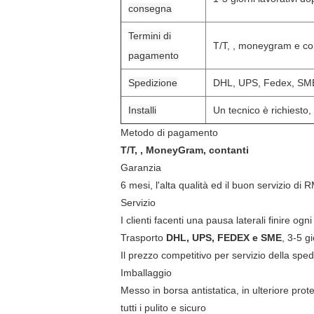
consegna
Termini di
T/T, , moneygram e co
pagamento
Spedizione
DHL, UPS, Fedex, SM
Installi
Un tecnico è richiesto, 
Metodo di pagamento
T/T, , MoneyGram, contanti
Garanzia
6 mesi, l'alta qualità ed il buon servizio di 
Servizio
I clienti facenti una pausa laterali finire og
Trasporto
DHL, UPS, FEDEX e SME
, 3-5 g
Il prezzo competitivo per servizio della sped
Imballaggio
Messo in borsa antistatica, in ulteriore prot
tutti i pulito e sicuro