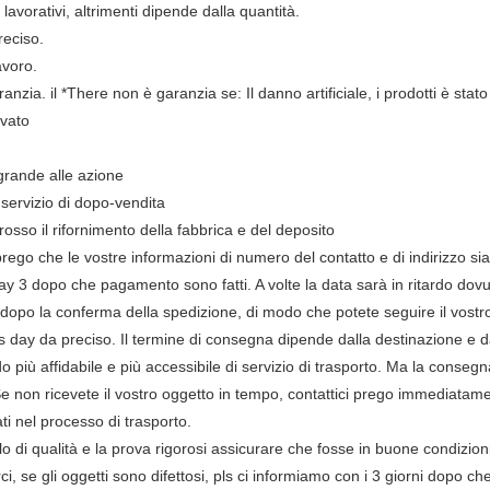
avorativi, altrimenti dipende dalla quantità.
eciso.
avoro.
anzia. il *There non è garanzia se: Il danno artificiale, i prodotti è stato
ovato
 grande alle azione
servizio di dopo-vendita
grosso il rifornimento della fabbrica e del deposito
prego che le vostre informazioni di numero del contatto e di indirizzo si
day 3 dopo che pagamento sono fatti. A volte la data sarà in ritardo dov
dopo la conferma della spedizione, di modo che potete seguire il vostr
 day da preciso. Il termine di consegna dipende dalla destinazione e da a
do più affidabile e più accessibile di servizio di trasporto. Ma la conse
e. Se non ricevete il vostro oggetto in tempo, contattici prego immediata
ati nel processo di trasporto.
lo di qualità e la prova rigorosi assicurare che fosse in buone condizi
i, se gli oggetti sono difettosi, pls ci informiamo con i 3 giorni dopo che