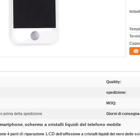
Imball
Tempi
Termi
Capac
Qualtity:
spedizione:
MOQ:
o prima della spedizione
Giorni di consegna
Smartphone
schermo a cristalli liquidi del telefono mobile
,
di
LCD
sc
one 4 parti
riparazione
dell'affissione a cristalli liquidi del nero dello