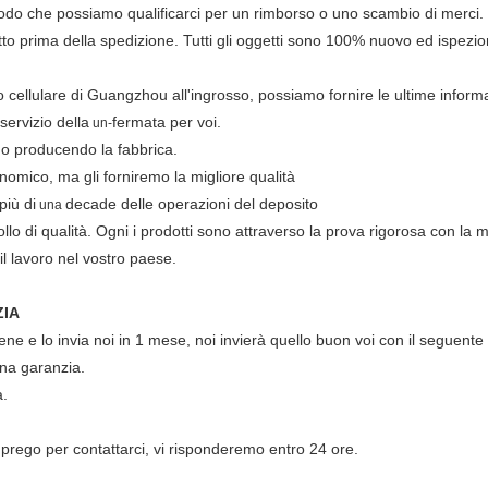
modo che possiamo qualificarci per un rimborso o uno scambio di merci. 
o prima della spedizione. Tutti gli oggetti sono 100% nuovo ed ispezio
o cellulare di Guangzhou all'ingrosso, possiamo fornire le ultime informa
 servizio della
fermata per voi.
un-
ono producendo la fabbrica.
conomico, ma gli forniremo la migliore qualità
più di
decade delle operazioni del deposito
una
llo di qualità. Ogni i prodotti sono attraverso la prova rigorosa con la 
il lavoro nel vostro paese.
.
ZIA
tiene e lo invia noi in 1 mese, noi invierà quello buon voi con il seguente
suna garanzia.
a.
rego per contattarci, vi risponderemo entro 24 ore.