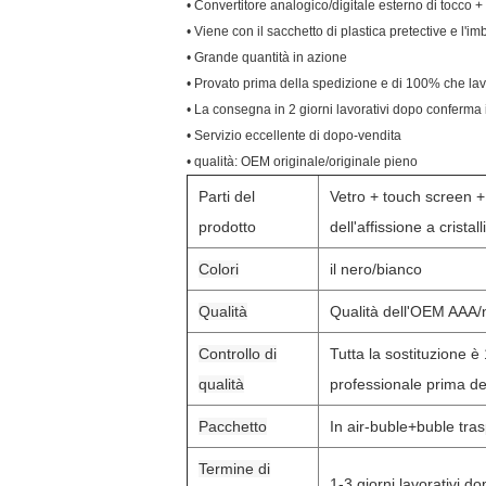
• Convertitore analogico/digitale esterno di tocco 
• Viene con il sacchetto di plastica pretective e l'i
• Grande quantità in azione
• Provato prima della spedizione e di 100% che l
• La consegna in 2 giorni lavorativi dopo conferma
• Servizio eccellente di dopo-vendita
• qualità: OEM originale/originale pieno
Parti del
Vetro + touch screen +
prodotto
dell'affissione a cristalli
Colori
il nero/bianco
Qualità
Qualità dell'OEM AAA/
Controllo di
Tutta la sostituzione è
qualità
professionale prima de
Pacchetto
In air-buble+buble tra
Termine di
1-3 giorni lavorativi 