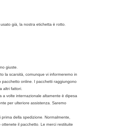
 usato già, la nostra etichetta è rotto.
ano giuste.
uto la scarsità, comunque vi informeremo in
o pacchetto online. I pacchetti raggiungono
ltri fattori.
gna a volte internazionale altamente è dipesa
mente per ulteriore assistenza. Saremo
oni prima della spedizione. Normalmente,
 ottenete il pacchetto. Le merci restituite