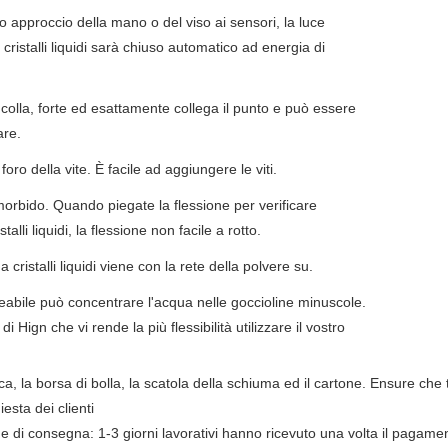
o approccio della mano o del viso ai sensori, la luce
a cristalli liquidi sarà chiuso automatico ad energia di
 colla, forte ed esattamente collega il punto e può essere
are.
ro della vite. È facile ad aggiungere le viti.
morbido. Quando piegate la flessione per verificare
istalli liquidi, la flessione non facile a rotto.
a cristalli liquidi viene con la rete della polvere su.
eabile può concentrare l'acqua nelle goccioline minuscole.
di Hign che vi rende la più flessibilità utilizzare il vostro
a, la borsa di bolla, la scatola della schiuma ed il cartone. Ensure che t
esta dei clienti
 di consegna: 1-3 giorni lavorativi hanno ricevuto una volta il pagame