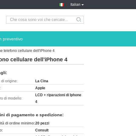
Italian
search
n preventivo
e telefono cellulare dell'iPhone 4
ono cellulare dell'iPhone 4
gli:
di origine:
La Cina
:
Apple
LCD + riparazioni di Iphone
o di modello:
4
ini di pagamento e spedizione:
ità di ordine minimo:
20 pezzi
o:
Consult