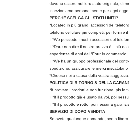
devono essere nel loro stato originale, di 
ispezioniamo personalmente per ogni oggett
PERCHÉ SCELGA GLI STATI UNITI?
*Located in più grandi accessori del telefon
telefono cellulare più completi, per fornire il
il *We possiede i nostri accessori del telef
il *Dare non dire il nostro prezzo è il più e
esperienza di anni del *Four in commercio, 
il *We ha un gruppo professionale del contro
spedizione, assicurare le merci inscatolano 
*Choose noi a causa della vostra saggezza
POLITICA DI RITORNO & DELLA GARAN
*If provate i prodotti e non funziona, pls lo 
il *If il prodotto già è usato da voi, poi nes
il *If il prodotto è rotto, poi nessuna garanzi
SERVIZIO DI DOPO-VENDITA
Se avete qualunque domande, senta libero p