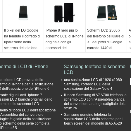
Il pixel del LG Google
IPhone 8 nero più lo
Schermi LCD 2560 x
A
ha fenduto il corredo di
schermo LCD di iPhone
del telefono cellulare di
c
riparazione dello
originale con gli
XL del pixel di Google
a
schermo del telefono
accessori del
corredo 1440 di
s
cellulare, sostituzione
convertitore
riparazione dello
s
mobile dello schermo
analogico/digitale di
schermo del telefono di
c
441ppi
tocco
risoluzione
d
hermo di LCD di iPhone
Samsung telefona lo schermo
colore:
bianco, nero,
colore:
bianco, nero
LCD
colore:
bianco, nero,
c
oro
qc:
Quello eccellente
oro
o
arazione LCD provata dello
una sostituzione LCD di 1920 x1080
Luogo di origine:
provato
Luogo di origine:
L
ermo di iPhone per la sostituzione
Samsung, corredo LCD della
 dell'esposizione dell'iPhone 6
sostituzione del Galaxy Note 4
Guangdong, Cina
Condizione:
Le novità
Guangdong, Cina
G
onte digitali anti- Iphone 7
Il tocco Samsung di A7 A700 telefona lo
(continentale)
Garanzia:
sei mesi
(continentale)
(
essori LCD bianchi originali dello
schermo LCD con l'Assemblea bianca
Condizione:
100%
Condizione:
100%
q
ermo dello schermo LCD
del convertitore analogico/digitale della
nuovissimo
nuovo
p
struttura
nello di tocco LCD dell'esposizione
Risoluzione:
1920 x
Garanzia:
6 mesi
G
l'Assemblea del convertitore
Samsung genuino telefona la
1080 pixel
logico/digitale della sostituzione
sostituzione LCD dello schermo per il
lo schermo della serie completa
touch screen del modello di A5 A520
l'iPhone 5S