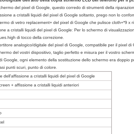
/digitale dell'alto della copia schermo LCD del telefono per il pi
 schermo del pixel di Google, questo corredo di strumenti della riparazio
sione a cristalli liquidi del pixel di Google soltanto, prego non lo confo
rmo di vetro replacement+ del pixel di Google che pulisce cloth+*9 x ri
ne a cristalli liquidi del pixel di Google: Per lo schermo di visualizzazion
ssues.high di tocco della correzione.
titore analogico/digitale del pixel di Google, compatibile per il pixel di
rmo del vostri dispositivo, taglio perfetto e misura per il vostro scher
di Google, ogni
elemento della sostituzione dello schermo era doppio pr
si punti scuri, punto di colore.
 dell'affissione a cristalli liquidi del pixel di Google
een + affissione a cristalli liquidi anteriori
o
xel