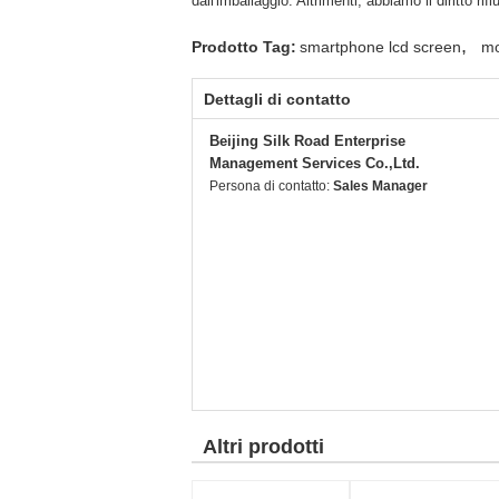
dall'imballaggio. Altrimenti, abbiamo il diritto rif
,
Prodotto Tag:
smartphone lcd screen
mo
Dettagli di contatto
Beijing Silk Road Enterprise
Management Services Co.,Ltd.
Persona di contatto:
Sales Manager
Altri prodotti