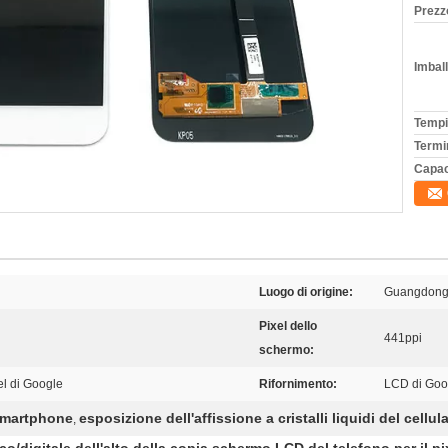
Prezz
Imball
Tempi
Termi
Capac
Luogo di origine:
Guangdong,
Pixel dello
441ppi
schermo:
el di Google
Rifornimento:
LCD di Goo
Smartphone
esposizione dell'affissione a cristalli liquidi del cellul
,