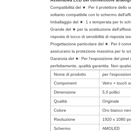
Assemblea LCD del convertitore analogico
Compatibilità del ★: Per il protettore dello
soltanto compatibile con lo schermo dell'affis
Imballaggio del ★: 1 x temperata per lo sche
Grande del ★ per la sostituzione dell'affissio
risposta di tocco di sensibilità di risposta i
Progettazione particolare del ★: Per il conver
assicurano la protezione massima per lo sche
Garanzia del ★: Per l'esposizione del pixel 
perfettamente, qualità garantita.
Non qualsia
Nome di prodotto
per l'esposizione
Compoment
Vetro + touch scr
Dimensione
5,0 pollici
Qualità
Originale
Colore
Oro bianco ner
Risoluzione
1920 x 1080 pi
Schermo
AMOLED