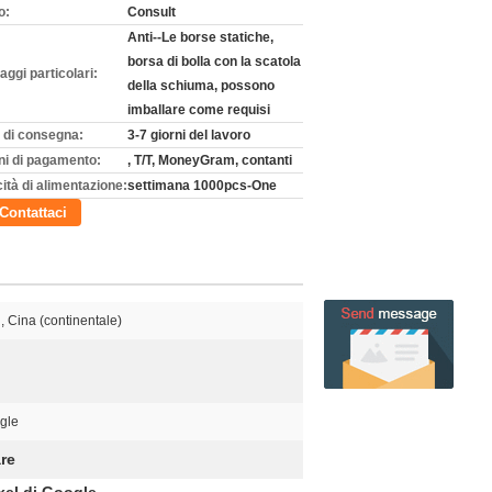
o:
Consult
Anti--Le borse statiche,
borsa di bolla con la scatola
aggi particolari:
della schiuma, possono
imballare come requisi
 di consegna:
3-7 giorni del lavoro
ni di pagamento:
, T/T, MoneyGram, contanti
ità di alimentazione:
settimana 1000pcs-One
Contattaci
 Cina (continentale)
gle
are