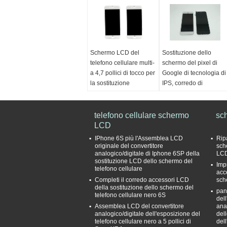
Schermo LCD del
Sostituzione dello
telefono cellulare multi-
schermo del pixel di
a 4,7 pollici di tocco per
Google di tecnologia di
la sostituzione
IPS, corredo di
dell'esposizione
riparazione di vetro del
dell'iPhone 6S
telefono cellulare
1920*1080
colore:
telefono cellulare schermo
bianco e nero
sc
Qualtity:
LCD
Qualità
colore:
bianco, nero,
originale
oro
IPhone 6S più l'Assemblea LCD
Rip
Tecnologia:
IPS di
Luogo di origine:
originale del convertitore
sch
analogico/digitale di Iphone 6SP della
LCD
tecnologia
Guangdong, Cina
sostituzione LCD dello schermo del
Impr
Luminosità:
500 Cd/m2
(continentale)
telefono cellulare
acc
Garanzia:
6 mesi
Completi il corredo accessori LCD
sch
Risoluzione:
1920 x
della sostituzione dello schermo del
pan
telefono cellulare nero 6S
1080 pixel
del
Assemblea LCD del convertitore
ana
analogico/digitale dell'esposizione del
del
telefono cellulare nero a 5 pollici di
del