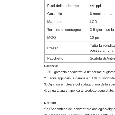
Pixel dello schermo
441ppi
Garanzia
6 mesi, senza
Materiale
LCD
Termine di consegna
3-5 giorni se la
MOQ
10 pc
Tutta la vendita
Prezzo
possediamo la 
Pacchetto
Scatola di Anti
Garanzia:
30 - garanzia soddisfatti o rimborsati di gior
1.
Facile applicarsi e garanzia 100% di soddisfa
2.
Ogni assemblea è collaudata prima della sp
3.
La garanzia si applica al prodotto acquistato.
4.
Nortice:
Se l'Assemblea del convertitore analogico/digita