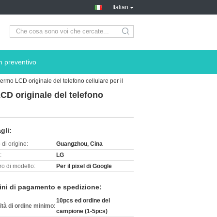
Italian
search
n preventivo
rmo LCD originale del telefono cellulare per il
CD originale del telefono
gli:
di origine:
Guangzhou, Cina
:
LG
o di modello:
Per il pixel di Google
ini di pagamento e spedizione:
10pcs ed ordine del
ità di ordine minimo:
campione (1-5pcs)