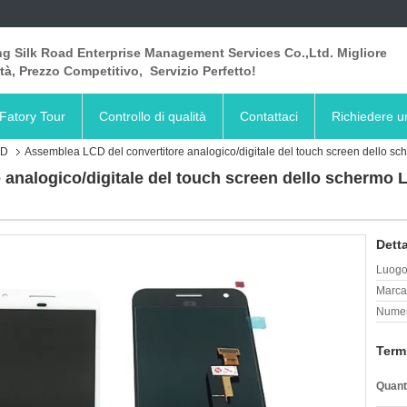
ng Silk Road Enterprise Management Services Co.,Ltd. Migliore
tà, Prezzo Competitivo, Servizio Perfetto!
Fatory Tour
Controllo di qualità
Contattaci
Richiedere u
CD
Assemblea LCD del convertitore analogico/digitale del touch screen dello sche
analogico/digitale del touch screen dello schermo L
Detta
Luogo 
Marca
Numer
Term
Quant