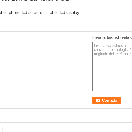
iutare il ritorno del protettore dello schermo
,
bile phone lcd screen
mobile lcd display
Invia la tua richiesta