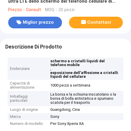
ultra LTE dello schermo del telefono cellulare di
garanzia
Prezzo：Consult
MOQ：20 pezzi
Miglior prezzo
Contattaci
Descrizione Di Prodotto
schermo a cristalli liquidi del
telefono mobile
Evidenziare
,
esposizione dell'affissione a cristalli
liquidi del cellulare
Capacità di
1000 pezzi a settimana
alimentazione
La borsa e la schiuma inscatolano o la
Imballaggi
borsa di bolla antistatica e spumano
particolari
scatola per il trasporto
Luogo di origine
Guangdong, Cina
Marca
Sony
Numero di modello
Per Sony Xperia XA