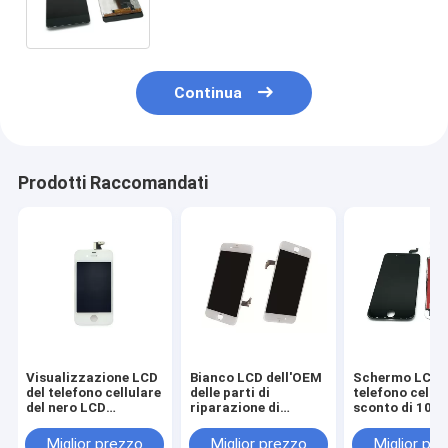
garanzia
Continua
Prodotti Raccomandati
Visualizzazione LCD
Bianco LCD dell'OEM
Schermo LCD 6
del telefono cellulare
delle parti di
telefono cellul
del nero LCD
riparazione di
sconto di 10% 
originale completo
Smartphone dello
bianco del tou
dello schermo per
schermo del telefono
screen del cell
Miglior prezzo
Miglior prezzo
Miglior pr