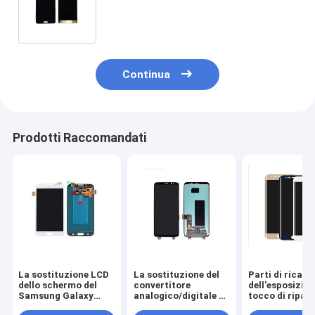
Assemblea originale del
convertitore analogico/digitale
dell'esposizione
Continua
Prodotti Raccomandati
La sostituzione LCD
La sostituzione del
Parti di ricam
dello schermo del
convertitore
dell'esposizion
Samsung Galaxy
analogico/digitale di
tocco di ripar
Note 2, N7100
Samsung S8 della
dell'esposizion