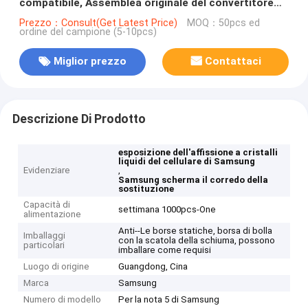
compatibile, Assemblea originale del convertitore
analogico/digitale dell'esposizione
Prezzo：Consult(Get Latest Price)
MOQ：50pcs ed
ordine del campione (5-10pcs)
Miglior prezzo
Contattaci
Descrizione Di Prodotto
esposizione dell'affissione a cristalli
liquidi del cellulare di Samsung
Evidenziare
,
Samsung scherma il corredo della
sostituzione
Capacità di
settimana 1000pcs-One
alimentazione
Anti--Le borse statiche, borsa di bolla
Imballaggi
con la scatola della schiuma, possono
particolari
imballare come requisi
Luogo di origine
Guangdong, Cina
Marca
Samsung
Numero di modello
Per la nota 5 di Samsung