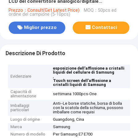
LCD del convertitore analogico/digitale
dell'esposizione di tocco dello schermo
Prezzo：Consult(Get Latest Price)
MOQ：50pcs ed
ordine del campione (5-10pcs)
Miglior prezzo
Contattaci
Descrizione Di Prodotto
esposizione dell'affissione a cristalli
liquidi del cellulare di Samsung
Evidenziare
,
Touch screen dell'affissione a
cristalli liquidi di Samsung
Capacità di
settimana 1000pcs-One
alimentazione
Anti--Le borse statiche, borsa di bolla
Imballaggi
con la scatola della schiuma, possono
particolari
imballare come requisi
Luogo di origine
Guangdong, Cina
Marca
Samsung
Numero di modello
Per Samsung E7 E700