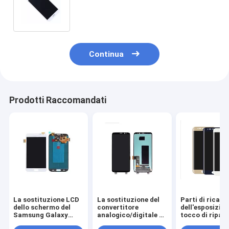
convertitore analogico/digitale
dell'esposizione di tocco dello
schermo
Continua
Prodotti Raccomandati
La sostituzione LCD
La sostituzione del
Parti di ricam
dello schermo del
convertitore
dell'esposizion
Samsung Galaxy
analogico/digitale di
tocco di ripar
Note 2, N7100
Samsung S8 della
dell'esposizion