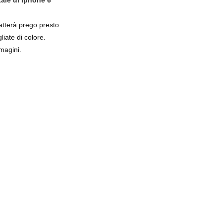
ale di Iphone 6
atterà prego presto.
liate di colore.
magini.