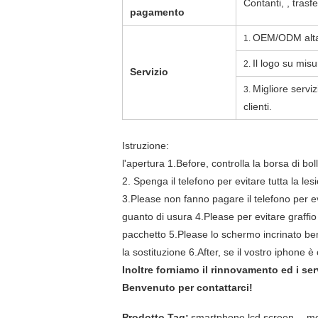
Contanti, , tras
pagamento
OEM/ODM alta
1.
Il logo su mis
2.
Servizio
Migliore serviz
3.
clienti.
Istruzione:
l'apertura 1.Before, controlla la borsa di bol
2.
Spenga il telefono per evitare tutta la lesi
3.Please non fanno pagare il telefono per ev
guanto di usura 4.Please per evitare graffio
pacchetto 5.Please lo schermo incrinato ben
la sostituzione 6.After, se il vostro iphone 
Inoltre forniamo il rinnovamento ed i serv
Benvenuto per contattarci!
,
Prodotto Tag:
smartphone lcd screen
mo