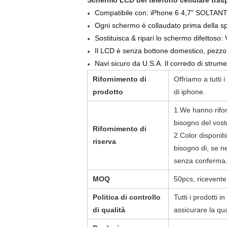
Schermo LCD del telefono cellulare trasp
Compatibile con: iPhone 6 4,7" SOLTANTO
Ogni schermo è collaudato prima della sped
Sostituisca & ripari lo schermo difettoso: V
Il LCD è senza bottone domestico, pezzo 
Navi sicuro da U.S.A. Il corredo di strumen
Rifornimento di
Offriamo a tutti i
prodotto
di iphone.
1.We hanno rifor
bisogno del vost
Rifornimento di
2.Color disponibi
riserva
bisogno di, se n
senza conferma.
MOQ
50pcs, ricevente
Politica di controllo
Tutti i prodotti 
di qualità
assicurare la qual