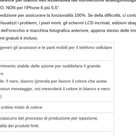
arente per bianco dell'Assemblea del convertitore analogico/digit
, NON per l'iPhone 6 più 5,5".
izione per assicurare la funzionalità 100%. Se della difficoltà, ci cont
isualizzi i problemi, i pixel morti, gli schermi LCD incrinati, edizioni sbag
dell'orecchio e macchina fotografica anteriore, appena stesso delle im
ti gratuiti è incluso.
 generi gli accessori e le parti mobili per il telefono cellulare
nimento stabile delle azione per soddisfare il grande
ro
le: Il nero, bianco (prenda per favore il colore che avete
essun messaggio, noi mescolerà il colore in bianco e nero
)
 ordine misto di colore
in ciascuno del processo di produzione per ispezione,
ità dei prodotti finiti.