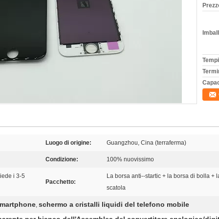
Prezz
Imball
Tempi
Termi
Capac
Luogo di origine:
Guangzhou, Cina (terraferma)
Condizione:
100% nuovissimo
iede i 3-5
La borsa anti--startic + la borsa di bolla +
Pacchetto:
scatola
Smartphone
schermo a cristalli liquidi del telefono mobile
,