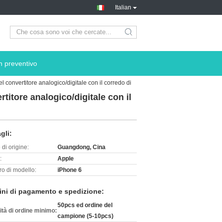
Italian
search
n preventivo
 convertitore analogico/digitale con il corredo di
titore analogico/digitale con il
gli:
di origine:
Guangdong, Cina
:
Apple
o di modello:
iPhone 6
ini di pagamento e spedizione:
50pcs ed ordine del
ità di ordine minimo:
campione (5-10pcs)