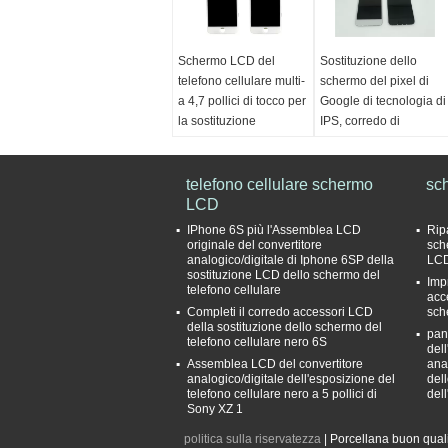
Schermo LCD del
Sostituzione dello
telefono cellulare multi-
schermo del pixel di
a 4,7 pollici di tocco per
Google di tecnologia di
la sostituzione
IPS, corredo di
dell'esposizione
riparazione di vetro del
dell'iPhone 6S
telefono cellulare
1920*1080
colore:
telefono cellulare schermo
bianco e nero
sc
Qualtity:
LCD
Qualità
colore:
bianco, nero,
originale
oro
IPhone 6S più l'Assemblea LCD
Rip
Tecnologia:
IPS di
Luogo di origine:
originale del convertitore
sch
analogico/digitale di Iphone 6SP della
LCD
tecnologia
Guangdong, Cina
sostituzione LCD dello schermo del
Impr
Luminosità:
500 Cd/m2
(continentale)
telefono cellulare
acc
Garanzia:
6 mesi
Completi il corredo accessori LCD
sch
Risoluzione:
1920 x
della sostituzione dello schermo del
pan
telefono cellulare nero 6S
1080 pixel
del
Assemblea LCD del convertitore
ana
analogico/digitale dell'esposizione del
del
telefono cellulare nero a 5 pollici di
del
Sony XZ 1
politica sulla riservatezza
| Porcellana buon quali