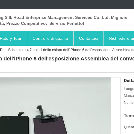
ng Silk Road Enterprise Management Services Co.,Ltd. Migliore
tà, Prezzo Competitivo, Servizio Perfetto!
Fatory Tour
Controllo di qualità
Contattaci
Richiedere u
CD
Schermo a 4,7 pollici della chiara dell'iPhone 6 dell'esposizione Assemblea del
ra dell'iPhone 6 dell'esposizione Assemblea del conver
Detta
Luogo 
Marca
Numer
Term
Quant