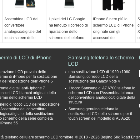
Assemblea LCD del
Il pixel del LG Google
IPhone 8 nero più lo
S
convertitore
ha fenduto il corredo di
schermo LCD di iPhone
d
analogico/digitale del
riparazione dello
originale con gli
X
touch screen dello
schermo del telefono
accessori del
c
schermo LCD originale
cellulare, sostituzione
convertitore
r
del telefono cellulare
mobile dello schermo
analogico/digitale di
s
per il pixel di Google
441ppi
tocco
r
hermo di LCD di iPhone
Samsung telefona lo schermo
colore:
bianco, nero,
colore:
bianco, nero,
LCD
colore:
bianco, nero
c
oro
oro
qc:
Quello eccellente
o
arazione LCD provata dello
una sostituzione LCD di 1920 x1080
Luogo di origine:
Luogo di origine:
provato
L
ermo di iPhone per la sostituzione
Samsung, corredo LCD della
 dell'esposizione dell'iPhone 6
sostituzione del Galaxy Note 4
Guangdong, Cina
Guangdong, Cina
Condizione:
Le novità
G
onte digitali anti- Iphone 7
Il tocco Samsung di A7 A700 telefona lo
(continentale)
(continentale)
Garanzia:
sei mesi
(
essori LCD bianchi originali dello
schermo LCD con l'Assemblea bianca
qc:
Quello eccellente
Condizione:
100%
C
ermo dello schermo LCD
del convertitore analogico/digitale della
provato
nuovissimo
n
struttura
nello di tocco LCD dell'esposizione
Pixel dello schermo:
Risoluzione:
1920 x
G
l'Assemblea del convertitore
Samsung genuino telefona la
441ppi
1080 pixel
logico/digitale della sostituzione
sostituzione LCD dello schermo per il
lo schermo della serie completa
touch screen del modello di A5 A520
l'iPhone 5S
tà telefono cellulare schermo LCD fornitore. © 2018 - 2026 Beijing Silk Road Ente