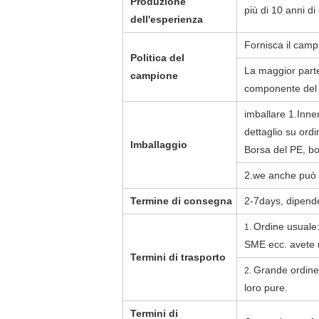
Produzione
più di 10 anni d
dell'esperienza
Fornisca il campi
Politica del
La maggior parte
campione
componente del 
imballare 1.Inner
dettaglio su ordi
Imballaggio
Borsa del PE, bol
2.we anche può i
Termine di consegna
2-7days, dipende
Ordine usuale:
1.
SME ecc. avete r
Termini di trasporto
Grande ordine:
2.
loro pure.
Termini di