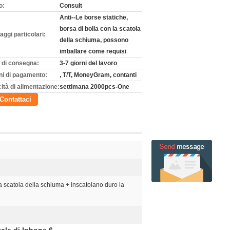
o:
Consult
Anti--Le borse statiche,
borsa di bolla con la scatola
aggi particolari:
della schiuma, possono
imballare come requisi
 di consegna:
3-7 giorni del lavoro
ni di pagamento:
, T/T, MoneyGram, contanti
ità di alimentazione:
settimana 2000pcs-One
Contattaci
 la scatola della schiuma + inscatolano duro la