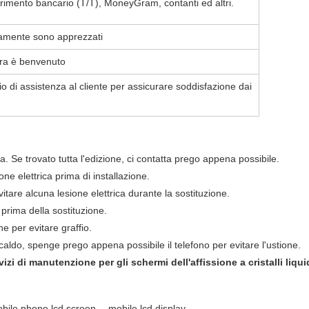
ferimento bancario (T/T), MoneyGram, contanti ed altri.
mente sono apprezzati
ura è benvenuto
io di assistenza al cliente per assicurare soddisfazione dai
la. Se trovato tutta l'edizione, ci contatta prego appena possibile.
one elettrica prima di installazione.
itare alcuna lesione elettrica durante la sostituzione.
 prima della sostituzione.
e per evitare graffio.
è caldo, spenge prego appena possibile il telefono per evitare l'ustione.
izi di manutenzione per gli schermi dell'affissione a cristalli liquid
,
bile phone lcd screen
mobile lcd display