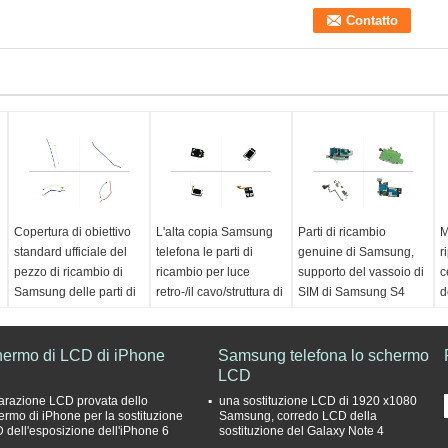
Copertura di obiettivo
L'alta copia Samsung
Parti di ricambio
M
standard ufficiale del
telefona le parti di
genuine di Samsung,
r
pezzo di ricambio di
ricambio per luce
supporto del vassoio di
c
Samsung delle parti di
retro-/il cavo/struttura di
SIM di Samsung S4
d
ricambio di Samsung
carico della flessione
d
Origine:
GuangDong
nell'ambito della
modello:
Sostituzione
Qualità:
Genuino/OEM
O
garanzia
hermo di LCD di iPhone
di Samsung
Samsung telefona lo schermo
Condizione:
100%
G
Archivio:
Grande in
Qualità:
Originale/su
LCD
nuovissimo
g
azione
copia AAA
Dimensioni:
misura di
s
arazione LCD provata dello
una sostituzione LCD di 1920 x1080
Qualità:
Originale/su
Prezzo:
can be
100%
F
ermo di iPhone per la sostituzione
Samsung, corredo LCD della
 dell'esposizione dell'iPhone 6
sostituzione del Galaxy Note 4
copia AAA
consulted
3