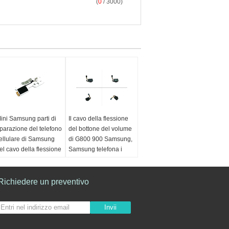
(
0
/ 3000)
ini Samsung parti di
Il cavo della flessione
iparazione del telefono
del bottone del volume
ellulare di Samsung
di G800 900 Samsung,
el cavo della flessione
Samsung telefona i
ell'altoparlante di S4
pezzi di ricambio
rigine:
GuangDong
Origine:
GuangDong
aranzia:
Richiedere un preventivo
mezza
Qualità:
Grado AAA
aranzia di anno
Condizione:
Le novità
pedizione:
Da DHL,
Campione:
Acconsenta
Invii
edex, UPS, richiede i
per accettare l'ordine
-5 giorni
dei campioni