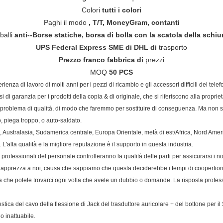
Colori
tutti i colori
Paghi il modo
, T/T, MoneyGram, contanti
balli
anti--Borse statiche, borsa di bolla con la scatola della schi
UPS Federal Express SME di DHL di
trasporto
Prezzo franco fabbrica di
prezzi
MOQ
50 PCS
erienza di lavoro di molti anni per i pezzi di ricambio e gli accessori difficili del te
i garanzia per i prodotti della copia & di originale, che si riferiscono alla propriet
ro problema di qualità, di modo che faremmo per sostituire di conseguenza. Ma non 
o, piega troppo, o auto-saldato.
sia, Australasia, Sudamerica centrale, Europa Orientale, metà di est/Africa, Nord Am
L'alta qualità e la migliore reputazione è il supporto in questa industria.
 professionali del personale controlleranno la qualità delle parti per assicurarsi i n
llo apprezza a noi, causa che sappiamo che questa deciderebbe i tempi di coopertio
 che potete trovarci ogni volta che avete un dubbio o domande. La risposta professio
mestica del cavo della flessione di Jack del trasduttore auricolare + del bottone per 
o inattuabile.