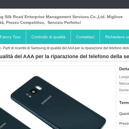
ng Silk Road Enterprise Management Services Co.,Ltd. Migliore
tà, Prezzo Competitivo, Servizio Perfetto!
Fatory Tour
Controllo di qualità
Contattaci
Richiedere u
Parti di ricambi di Samsung di qualità del AAA per la riparazione del telefono de
ualità del AAA per la riparazione del telefono della 
Detta
Luogo 
Marca
Numer
Term
Quant
Prezz