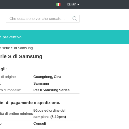
Italian
search
n preventivo
lla serie S di Samsung
serie S di Samsung
gli:
di origine:
Guangdong, Cina
:
Samsung
o di modello:
Per il Samsung Series
ini di pagamento e spedizione:
50pcs ed ordine del
ità di ordine minimo:
campione (5-10pcs)
o:
Consult