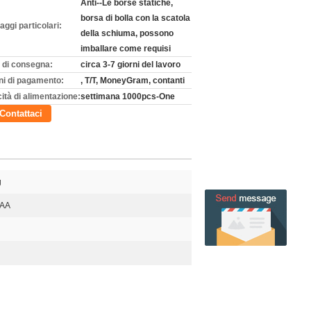
Anti--Le borse statiche,
borsa di bolla con la scatola
aggi particolari:
della schiuma, possono
imballare come requisi
 di consegna:
circa 3-7 giorni del lavoro
ni di pagamento:
, T/T, MoneyGram, contanti
ità di alimentazione:
settimana 1000pcs-One
Contattaci
g
AAA