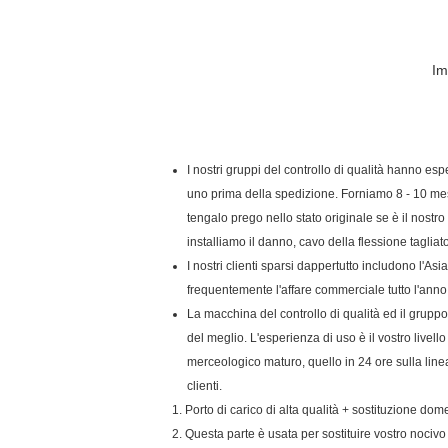
Im
I nostri gruppi del controllo di qualità hanno esp
uno prima della spedizione. Forniamo 8 - 10 mesi d
tengalo prego nello stato originale se è il nost
installiamo il danno, cavo della flessione tagliat
I nostri clienti sparsi dappertutto includono l'A
frequentemente l'affare commerciale tutto l'anno. 
La macchina del controllo di qualità ed il gruppo
del meglio. L'esperienza di uso è il vostro live
merceologico maturo, quello in 24 ore sulla linea
clienti.
1. Porto di carico di alta qualità + sostituzione do
2. Questa parte è usata per sostituire vostro nocivo 