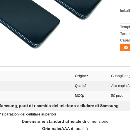
Imball
Tempi
Termi
Capac
Origine:
GuangDon
Qualità:
Alta copia 
MOQ:
50 pezzi
i Samsung
parti di ricambio del telefono cellulare di Samsung
,
 riparazioni del cellulare superiori
Dimensione standard ufficiale di
dimensione
Originale/AAA di
qualità