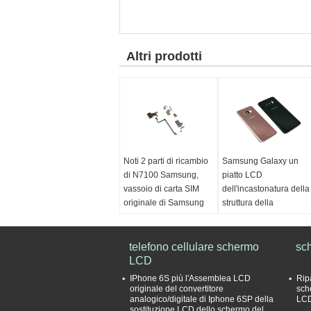
Altri prodotti
Noti 2 parti di ricambio
Samsung Galaxy un
di N7100 Samsung,
piatto LCD
vassoio di carta SIM
dell'incastonatura della
originale di Samsung
struttura della
sostituzione 3 4 5 7 tutti
Compate:
Nota 2
i colori
N7100 della galassia
Qualità:
telefono cellulare schermo
OEM genuino
qc:
Provi uno per uno
sc
Campione:
LCD
Acconsenta
dalla macchina e dal
per accettare l'ordine
gruppo del controllo di
IPhone 6S più l'Assemblea LCD
Rip
dei campioni
qualità
originale del convertitore
sch
analogico/digitale di Iphone 6SP della
LCD
Pagamento:
Archivio:
Grande in
sostituzione LCD dello schermo del