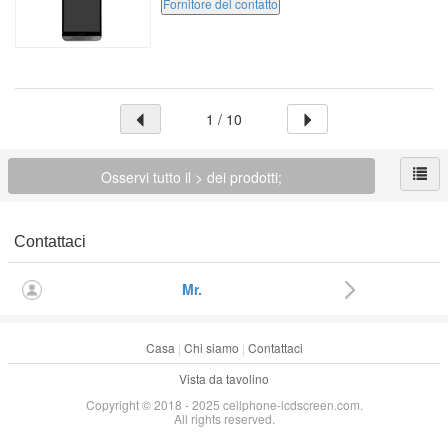
Fornitore del contatto
(continente) Numero di modello: per ...
1 / 10
Osservi tutto il > dei prodotti;
Contattaci
Mr.
Casa
|
Chi siamo
|
Contattaci
Vista da tavolino
Copyright © 2018 - 2025 cellphone-lcdscreen.com.
All rights reserved.