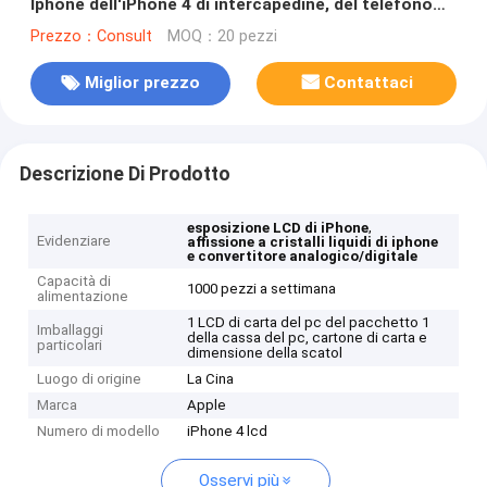
Iphone dell'iPhone 4 di intercapedine, del telefono
cellulare LCD degli accessori
Prezzo：Consult
MOQ：20 pezzi
Miglior prezzo
Contattaci
Descrizione Di Prodotto
,
esposizione LCD di iPhone
Evidenziare
affissione a cristalli liquidi di iphone
e convertitore analogico/digitale
Capacità di
1000 pezzi a settimana
alimentazione
1 LCD di carta del pc del pacchetto 1
Imballaggi
della cassa del pc, cartone di carta e
particolari
dimensione della scatol
Luogo di origine
La Cina
Marca
Apple
Numero di modello
iPhone 4 lcd
Osservi più