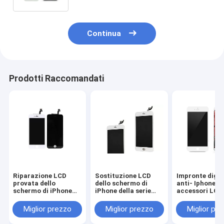
Continua
Prodotti Raccomandati
Riparazione LCD
Sostituzione LCD
Impronte digit
provata dello
dello schermo di
anti- Iphone 7
schermo di iPhone
iPhone della serie
accessori LCD
per la sostituzione
completa, touch
bianchi origina
LCD dell'esposizione
screen di LCD di
dello schermo 
Miglior prezzo
Miglior prezzo
Miglior pr
dell'iPhone 6
iPhone di serie
schermo LCD
dell'iPhone 6